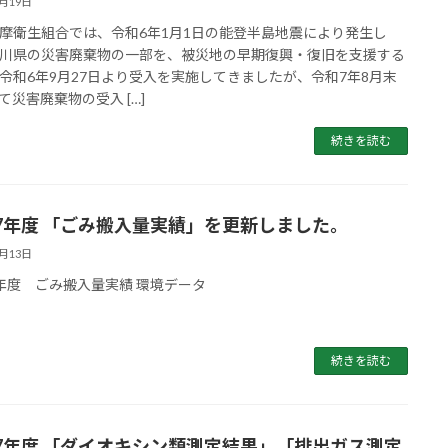
1月19日
摩衛生組合では、令和6年1月1日の能登半島地震により発生し
川県の災害廃棄物の一部を、被災地の早期復興・復旧を支援する
令和6年9月27日より受入を実施してきましたが、令和7年8月末
て災害廃棄物の受入 […]
続きを読む
7年度 「ごみ搬入量実績」を更新しました。
1月13日
年度 ごみ搬入量実績 環境データ
続きを読む
7年度 「ダイオキシン類測定結果」「排出ガス測定