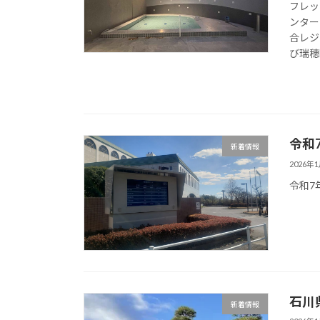
フレッ
ンター
合レジ
び瑞穂
令和
新着情報
2026年
令和7
石川
新着情報