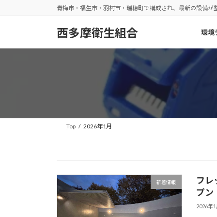
コ
ナ
青梅市・福生市・羽村市・瑞穂町で構成され、最新の設備が
ン
ビ
テ
ゲ
西多摩衛生組合
環境
ン
ー
ツ
シ
へ
ョ
ス
ン
キ
に
ッ
移
プ
動
Top
2026年1月
フレ
新着情報
プン
2026年