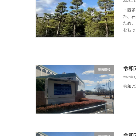
2026年
・西多
た、石
ため、
をもっ
令和
新着情報
2026年
令和7
令和