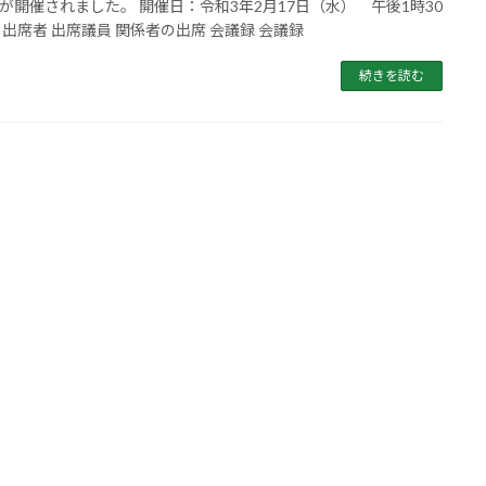
が開催されました。 開催日：令和3年2月17日（水） 午後1時30
 出席者 出席議員 関係者の出席 会議録 会議録
続きを読む