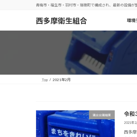
コ
ナ
青梅市・福生市・羽村市・瑞穂町で構成され、最新の設備が
ン
ビ
テ
ゲ
西多摩衛生組合
環境
ン
ー
ツ
シ
へ
ョ
ス
ン
キ
に
ッ
移
プ
動
Top
2021年2月
令和
議会会議結果
2021年
西多摩