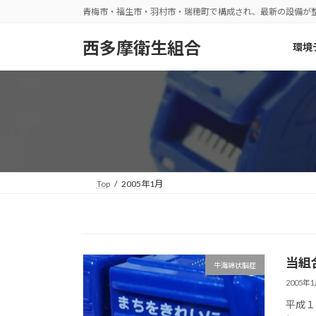
コ
ナ
青梅市・福生市・羽村市・瑞穂町で構成され、最新の設備が
ン
ビ
テ
ゲ
西多摩衛生組合
環境
ン
ー
ツ
シ
へ
ョ
ス
ン
キ
に
ッ
移
プ
動
Top
2005年1月
当組
牛海綿状脳症
2005年
平成１