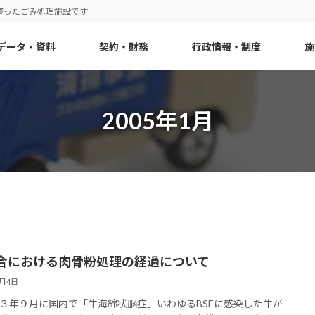
整ったごみ処理施設です
データ・資料
契約・財務
行政情報・制度
施
2005年1月
合における肉骨粉処理の経過について
1月4日
３年９月に国内で「牛海綿状脳症」いわゆるBSEに感染した牛が