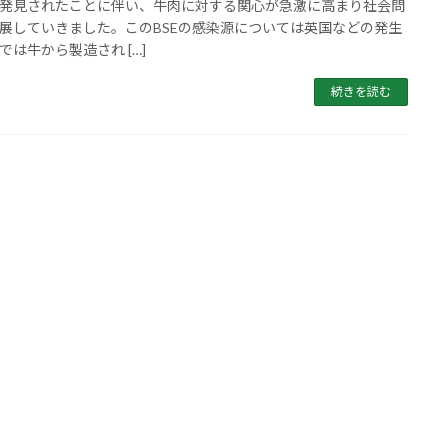
発見されたことに伴い、牛肉に対する関心が急激に高まり社会問
展していきました。このBSEの感染源については英国などの発生
では牛から製造され […]
続きを読む