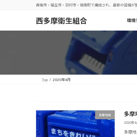
コ
ナ
青梅市・福生市・羽村市・瑞穂町で構成され、最新の設備が
ン
ビ
テ
ゲ
西多摩衛生組合
環境
ン
ー
ツ
シ
へ
ョ
ス
ン
キ
に
ッ
移
プ
動
Top
2020年4月
多摩
多摩地域
2020年
多摩地