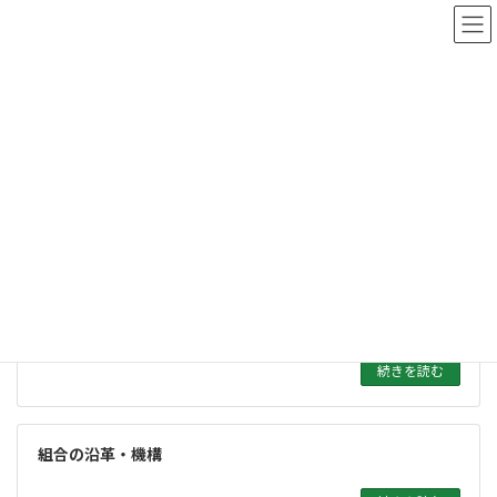
コ
ナ
西多摩衛生組合
ン
ビ
テ
ゲ
ン
ー
ツ
シ
西多摩衛生組合について
へ
ョ
ス
ン
キ
に
ッ
移
Top
西多摩衛生組合について
プ
動
組合の概要
続きを読む
組合の沿革・機構