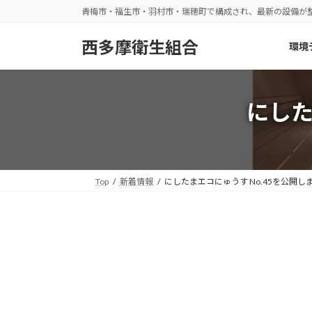
コ
ナ
青梅市・福生市・羽村市・瑞穂町で構成され、最新の設備が
ン
ビ
テ
ゲ
西多摩衛生組合
環境
ン
ー
ツ
シ
へ
ョ
にした
ス
ン
キ
に
ッ
移
プ
動
Top
新着情報
にしたまエコにゅうす No.45を公開し