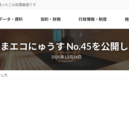
整ったごみ処理施設です
データ・資料
契約・財務
行政情報・制度
施
まエコにゅうす No.45を公開
2025年12月26日
ました