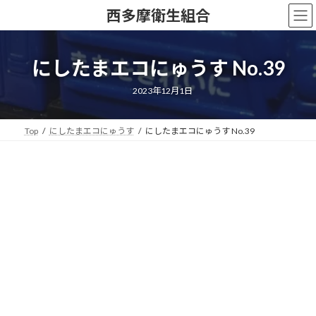
コ
ナ
西多摩衛生組合
ン
ビ
テ
ゲ
ン
ー
にしたまエコにゅうす No.39
ツ
シ
へ
ョ
ス
ン
2023年12月1日
キ
に
ッ
移
Top
にしたまエコにゅうす
にしたまエコにゅうす No.39
プ
動