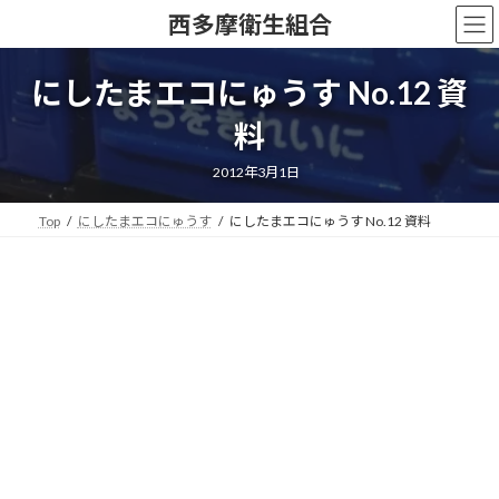
コ
ナ
西多摩衛生組合
ン
ビ
テ
ゲ
ン
ー
にしたまエコにゅうす No.12 資
ツ
シ
へ
ョ
料
ス
ン
キ
に
2012年3月1日
ッ
移
プ
動
Top
にしたまエコにゅうす
にしたまエコにゅうす No.12 資料