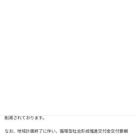
整備の推進や、西多摩衛生組合環境センターの延命化策を実施す
る必要があります。
このため、西多摩衛生組合、青梅市・福生市・羽村市および瑞穂
町では、循環型社会形成の推進に必要な廃棄物処理施設の整備事
業（西多摩衛生組合 第1期基幹的設備改良事業）を実施するため
に、廃棄物の処理及び清掃に関する法律第5条の2に規定する基本
方針に沿って「青梅市・福生市・羽村市・瑞穂町地域循環型社会
形成推進地域計画」（以下「地域計画」という。）を策定しまし
た。
地域計画及び西多摩衛生組合環境センター長寿命化計画では、環
境センターの施設整備を行うため、第1期基幹的設備改良事業を
「平成25年度から令和元年度」にかけて行いました。
また、基幹的設備改良事業を行うことにより、施設の延命化が図
られるとともに、施設の稼働に伴い排出される二酸化炭素の量が
削減されております。
なお、地域計画終了に伴い、循環型社会形成推進交付金交付要綱