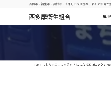
コ
ナ
青梅市・福生市・羽村市・瑞穂町で構成され、最新の設備が
ン
ビ
テ
ゲ
西多摩衛生組合
環境
ン
ー
ツ
シ
へ
ョ
ス
ン
キ
に
ッ
移
プ
動
Top
にしたまエコにゅうす
にしたまエコにゅうす No.